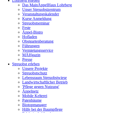
Lohrberg erleben
Das MainÄppelHaus Lohrberg
Unser Streuobstzentrum
Veranstaltungskalender
Kurse Anmeldung
Streuobstseminar
Feste
Äppel-Bistro
Hofladen
Obstgartenberatung
Führungen
Vermietungsservice
MÄHgazin
Presse
Streuobst erleben
Unsere Projekte
Streuobstschutz
Lebensraum Streuobstwiese
Landwirtschaftlicher Betrieb
'Pflege gegen Nutzung'
Äppelnetz
Mobile Kelterei
Patenbäume
Biotopmanager
Hilfe bei der Baumpflege