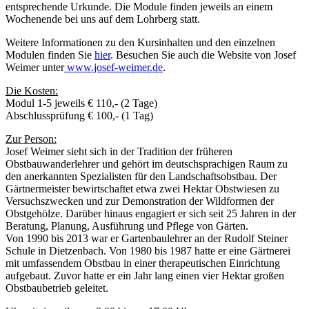
entsprechende Urkunde. Die Module finden jeweils an einem
Wochenende bei uns auf dem Lohrberg statt.
Weitere Informationen zu den Kursinhalten und den einzelnen
Modulen finden Sie
hier
. Besuchen Sie auch die Website von Josef
Weimer unter
www.josef-weimer.de
.
Die Kosten:
Modul 1-5 jeweils € 110,- (2 Tage)
Abschlussprüfung € 100,- (1 Tag)
Zur Person:
Josef Weimer sieht sich in der Tradition der früheren
Obstbauwanderlehrer und gehört im deutschsprachigen Raum zu
den anerkannten Spezialisten für den Landschaftsobstbau. Der
Gärtnermeister bewirtschaftet etwa zwei Hektar Obstwiesen zu
Versuchszwecken und zur Demonstration der Wildformen der
Obstgehölze. Darüber hinaus engagiert er sich seit 25 Jahren in der
Beratung, Planung, Ausführung und Pflege von Gärten.
Von 1990 bis 2013 war er Gartenbaulehrer an der Rudolf Steiner
Schule in Dietzenbach. Von 1980 bis 1987 hatte er eine Gärtnerei
mit umfassendem Obstbau in einer therapeutischen Einrichtung
aufgebaut. Zuvor hatte er ein Jahr lang einen vier Hektar großen
Obstbaubetrieb geleitet.