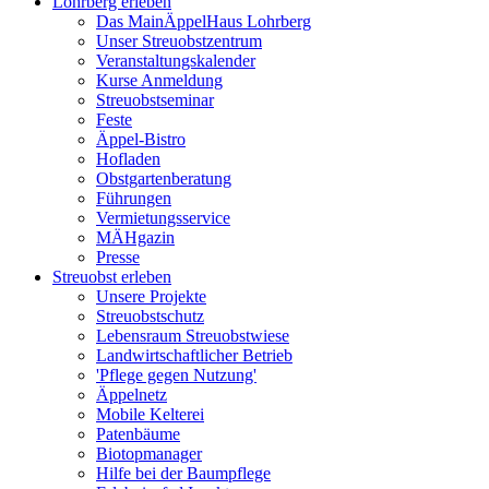
Lohrberg erleben
Das MainÄppelHaus Lohrberg
Unser Streuobstzentrum
Veranstaltungskalender
Kurse Anmeldung
Streuobstseminar
Feste
Äppel-Bistro
Hofladen
Obstgartenberatung
Führungen
Vermietungsservice
MÄHgazin
Presse
Streuobst erleben
Unsere Projekte
Streuobstschutz
Lebensraum Streuobstwiese
Landwirtschaftlicher Betrieb
'Pflege gegen Nutzung'
Äppelnetz
Mobile Kelterei
Patenbäume
Biotopmanager
Hilfe bei der Baumpflege